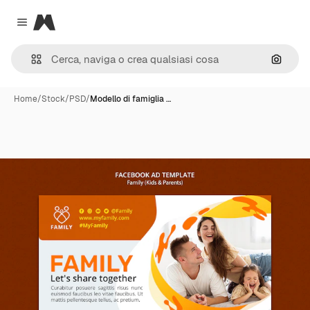
Magnific
Close menu
Cerca 
Home
/
Stock
/
PSD
/
Modello di famiglia …