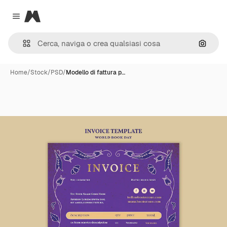
Magnific
Close menu
Cerca 
Home
/
Stock
/
PSD
/
Modello di fattura p…