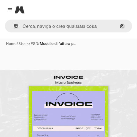
Magnific
Close menu
Cerca 
Home
/
Stock
/
PSD
/
Modello di fattura p…