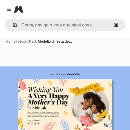
Magnific
Close menu
Cerca 
Home
/
Stock
/
PSD
/
Modello di festa del…