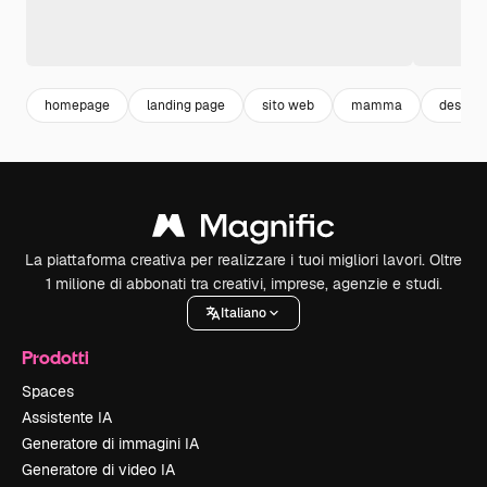
homepage
landing page
sito web
mamma
design
La piattaforma creativa per realizzare i tuoi migliori lavori. Oltre
1 milione di abbonati tra creativi, imprese, agenzie e studi.
Italiano
Prodotti
Spaces
Assistente IA
Generatore di immagini IA
Generatore di video IA