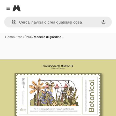
Magnific
Close menu
Cerca 
Home
/
Stock
/
PSD
/
Modello di giardino …