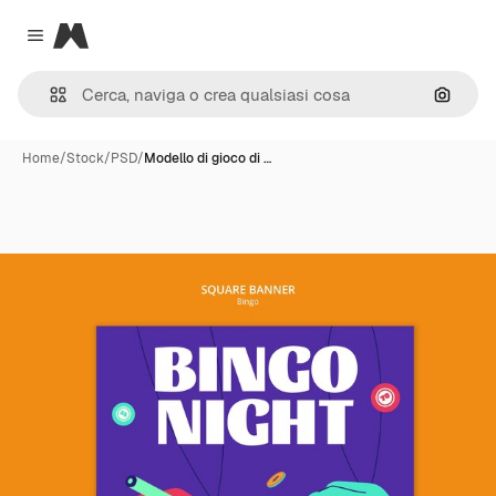
Magnific
Close menu
Cerca 
Home
/
Stock
/
PSD
/
Modello di gioco di …