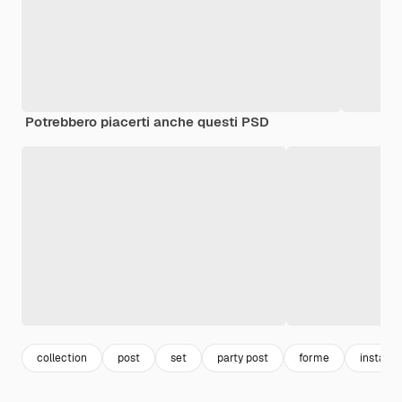
Potrebbero piacerti anche questi PSD
collection
post
set
party post
forme
instagr