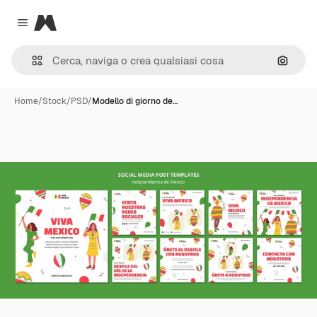
Magnific
Close menu
Cerca 
Home
/
Stock
/
PSD
/
Modello di giorno de…