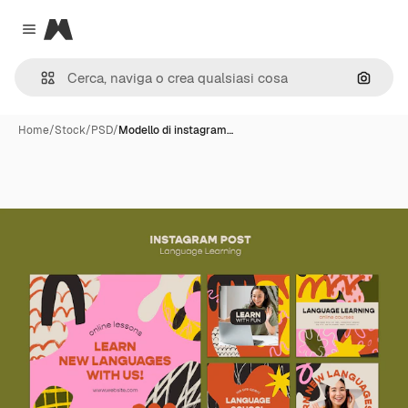
Magnific
Close menu
Cerca 
Home
/
Stock
/
PSD
/
Modello di instagram…