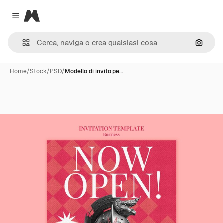
Magnific
Close menu
Cerca 
Home
/
Stock
/
PSD
/
Modello di invito pe…