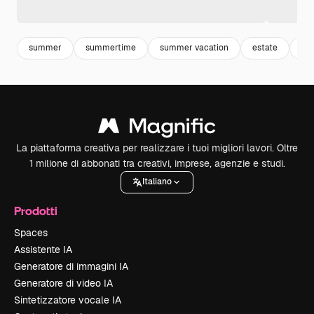
summer
summertime
summer vacation
estate
be
La piattaforma creativa per realizzare i tuoi migliori lavori. Oltre
1 milione di abbonati tra creativi, imprese, agenzie e studi.
Italiano
Prodotti
Spaces
Assistente IA
Generatore di immagini IA
Generatore di video IA
Sintetizzatore vocale IA