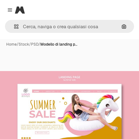
Magnific
Close menu
Cerca 
Home
/
Stock
/
PSD
/
Modello di landing p…