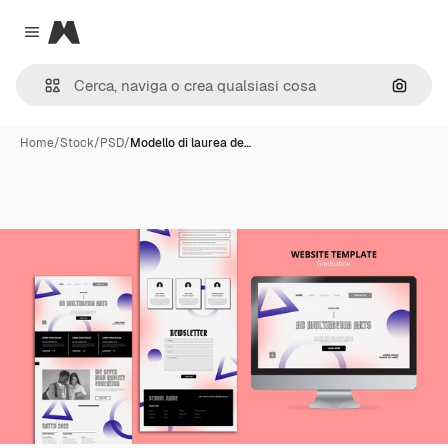
Magnific
Close menu
Cerca 
Home
/
Stock
/
PSD
/
Modello di laurea de…