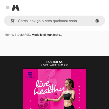
Magnific
Close menu
Cerca 
Home
/
Stock
/
PSD
/
Modello di manifesto…