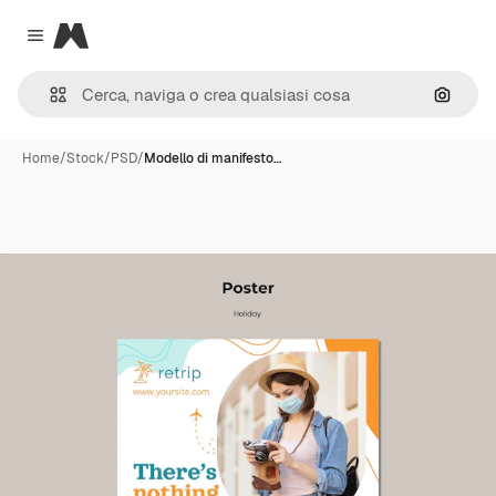
Magnific
Close menu
Cerca 
Home
/
Stock
/
PSD
/
Modello di manifesto…