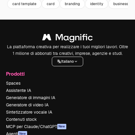
card template
card
branding
identity
business te
La piattaforma creativa per realizzare i tuoi migliori lavori. Oltre
1 milione di abbonati tra creativi, imprese, agenzie e studi.
Italiano
Prodotti
Spaces
Assistente IA
Generatore di immagini IA
Generatore di video IA
Sintetizzatore vocale IA
Contenuti stock
MCP per Claude/ChatGPT
New
Agenti
New