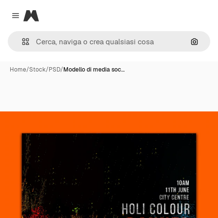
Magnific
Close menu
Cerca 
Home
/
Stock
/
PSD
/
Modello di media soc…