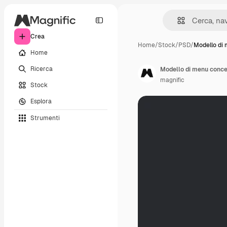
Crea
Home
/
Stock
/
PSD
/
Modello di
Home
Ricerca
Modello di menu conce
magnific
Stock
Esplora
Strumenti