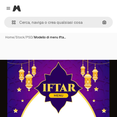
Magnific
Close menu
Cerca 
Home
/
Stock
/
PSD
/
Modello di menu Ifta…