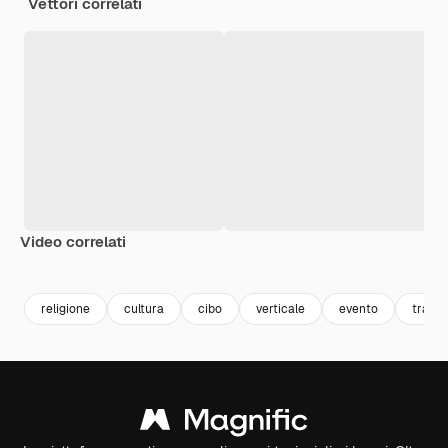
Vettori correlati
Video correlati
Premium
Premium
Generato dall'IA
Premium
Premium
religione
cultura
cibo
verticale
evento
tradiz