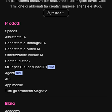
La piattaforma creativa per realizzare i tuoi migliori lavori. Oltre
1 milione di abbonati tra creativi, imprese, agenzie e studi.
Italiano
Prodotti
Spaces
Assistente IA
Generatore di immagini IA
Generatore di video IA
Sintetizzatore vocale IA
Contenuti stock
MCP per Claude/ChatGPT
New
Agenti
New
API
App mobile
Tutti gli strumenti Magnific
Inizia
Academy