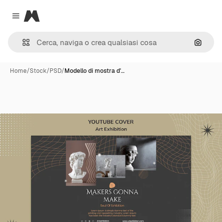
Magnific
Close menu
Cerca 
Home
/
Stock
/
PSD
/
Modello di mostra d'…