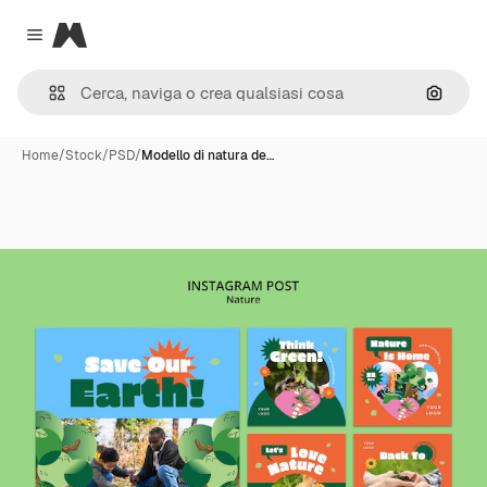
Magnific
Close menu
Cerca 
Home
/
Stock
/
PSD
/
Modello di natura de…