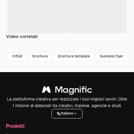
Video correlati
Premium
Premium
Premium
Premium
trifold
brochure
brochure template
business flyer
La piattaforma creativa per realizzare i tuoi migliori lavori. Oltre
1 milione di abbonati tra creativi, imprese, agenzie e studi.
Italiano
Prodotti