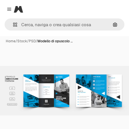
Magnific
Close menu
Cerca 
Home
/
Stock
/
PSD
/
Modello di opuscolo …