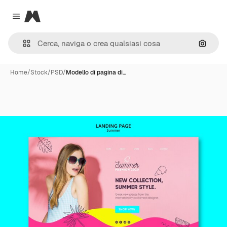
Magnific
Close menu
Cerca 
Home
/
Stock
/
PSD
/
Modello di pagina di…