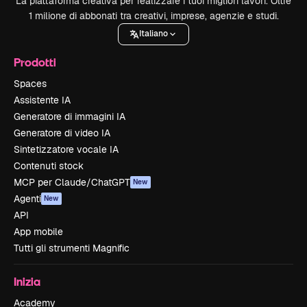
La piattaforma creativa per realizzare i tuoi migliori lavori. Oltre
1 milione di abbonati tra creativi, imprese, agenzie e studi.
Italiano
Prodotti
Spaces
Assistente IA
Generatore di immagini IA
Generatore di video IA
Sintetizzatore vocale IA
Contenuti stock
MCP per Claude/ChatGPT
New
Agenti
New
API
App mobile
Tutti gli strumenti Magnific
Inizia
Academy