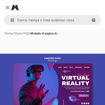
Magnific
Close menu
Cerca 
Home
/
Stock
/
PSD
/
Modello di pagina di…