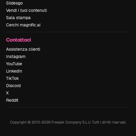
Slidesgo
Vendi i tuoi contenuti
Sala stampa
Cerchi magnific.ai
Contattaci
Assistenza clienti
Instagram
YouTube
LinkedIn
TikTok
Discord
X
Reddit
Copyright © 2010-
2026
Freepik Company S.L.U.
Tutti i diritti riservati
.