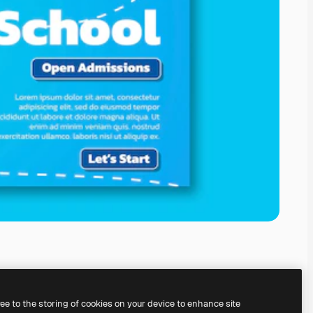
ree to the storing of cookies on your device to enhance site