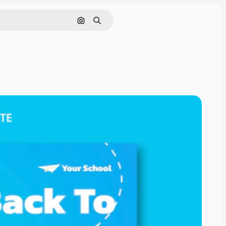
Cerca per immagine
Ricerca