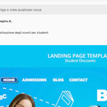
pagina di…
stinazione degli sconti per studenti