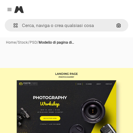
Magnific
Close menu
Cerca 
Home
/
Stock
/
PSD
/
Modello di pagina di…