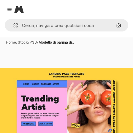
Magnific
Close menu
Cerca 
Home
/
Stock
/
PSD
/
Modello di pagina di…