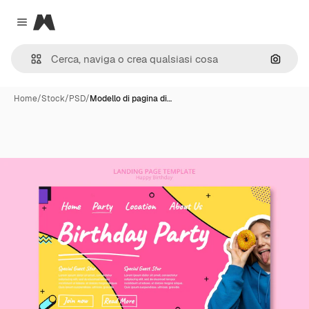
Magnific
Close menu
Cerca 
Home
/
Stock
/
PSD
/
Modello di pagina di…