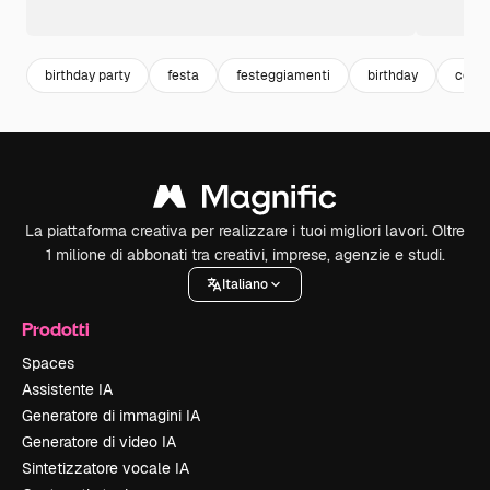
birthday party
festa
festeggiamenti
birthday
comp
La piattaforma creativa per realizzare i tuoi migliori lavori. Oltre
1 milione di abbonati tra creativi, imprese, agenzie e studi.
Italiano
Prodotti
Spaces
Assistente IA
Generatore di immagini IA
Generatore di video IA
Sintetizzatore vocale IA