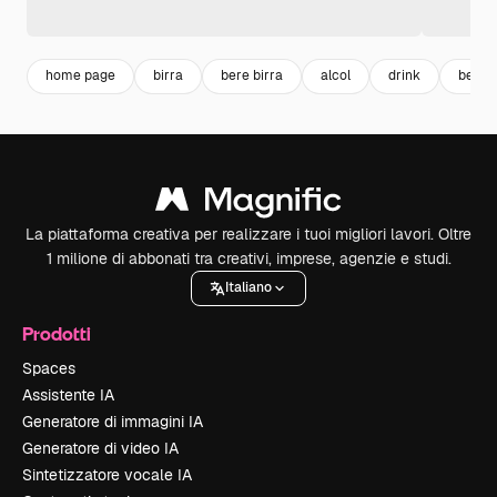
home page
birra
bere birra
alcol
drink
bevan
La piattaforma creativa per realizzare i tuoi migliori lavori. Oltre
1 milione di abbonati tra creativi, imprese, agenzie e studi.
Italiano
Prodotti
Spaces
Assistente IA
Generatore di immagini IA
Generatore di video IA
Sintetizzatore vocale IA