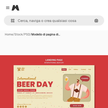
Magnific
Close menu
Cerca 
Home
/
Stock
/
PSD
/
Modello di pagina di…