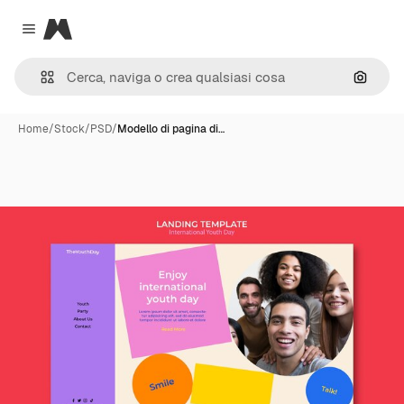
Magnific
Close menu
Cerca 
Home
/
Stock
/
PSD
/
Modello di pagina di…