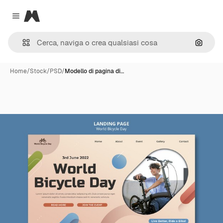
Magnific
Close menu
Cerca 
Home
/
Stock
/
PSD
/
Modello di pagina di…