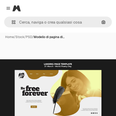
Magnific
Close menu
Cerca 
Home
/
Stock
/
PSD
/
Modello di pagina di…