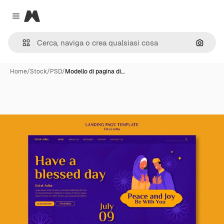
Magnific
Close menu
Cerca 
Home
/
Stock
/
PSD
/
Modello di pagina di…