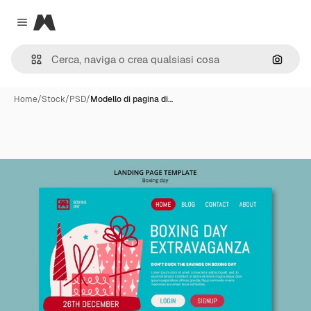
Magnific
Close menu
Cerca 
Home
/
Stock
/
PSD
/
Modello di pagina di…