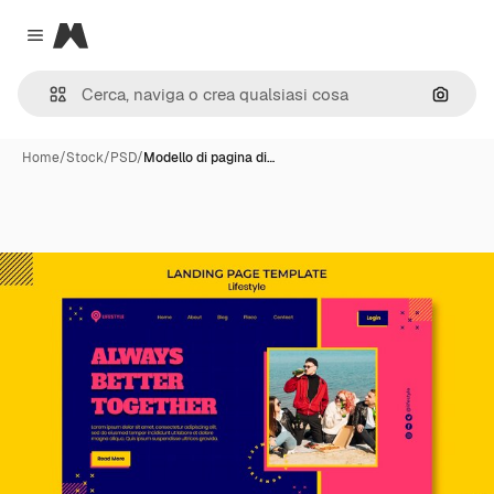
Magnific
Close menu
Cerca 
Home
/
Stock
/
PSD
/
Modello di pagina di…