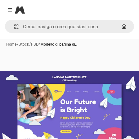
Magnific
Close menu
Cerca 
Home
/
Stock
/
PSD
/
Modello di pagina di…