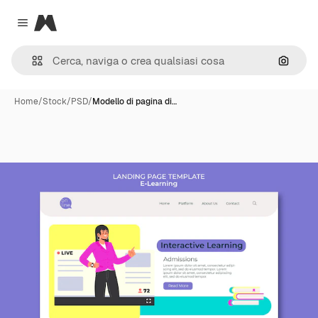
Magnific
Close menu
Cerca 
Home
/
Stock
/
PSD
/
Modello di pagina di…