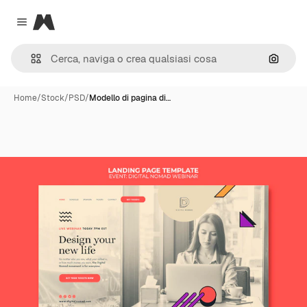
Magnific
Close menu
Cerca 
Home
/
Stock
/
PSD
/
Modello di pagina di…