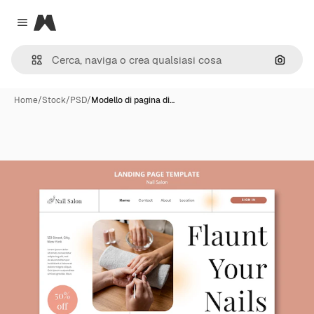
Magnific
Close menu
Cerca 
Home
/
Stock
/
PSD
/
Modello di pagina di…