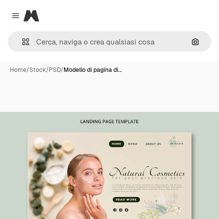
Magnific
Close menu
Cerca 
Home
/
Stock
/
PSD
/
Modello di pagina di…