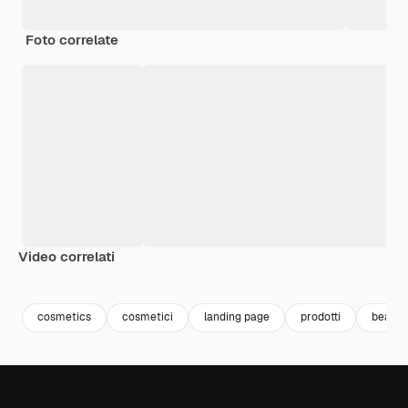
Foto correlate
Video correlati
Premium
Premium
Generato dall'IA
Premium
Premium
Generato da
cosmetics
cosmetici
landing page
prodotti
beauty