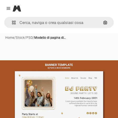
Magnific
Close menu
Cerca 
Home
/
Stock
/
PSD
/
Modello di pagina di…