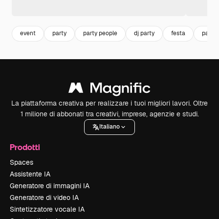
event
party
party people
dj party
festa
party
La piattaforma creativa per realizzare i tuoi migliori lavori. Oltre
1 milione di abbonati tra creativi, imprese, agenzie e studi.
Italiano
Prodotti
Spaces
Assistente IA
Generatore di immagini IA
Generatore di video IA
Sintetizzatore vocale IA