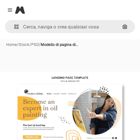
Magnific
Close menu
Cerca 
Home
/
Stock
/
PSD
/
Modello di pagina di…