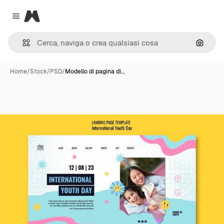
Magnific
Close menu
Cerca 
Home
/
Stock
/
PSD
/
Modello di pagina di…