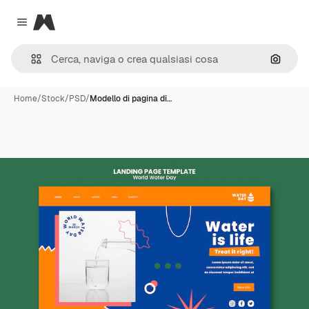
Magnific
Close menu
Cerca 
Home
/
Stock
/
PSD
/
Modello di pagina di…