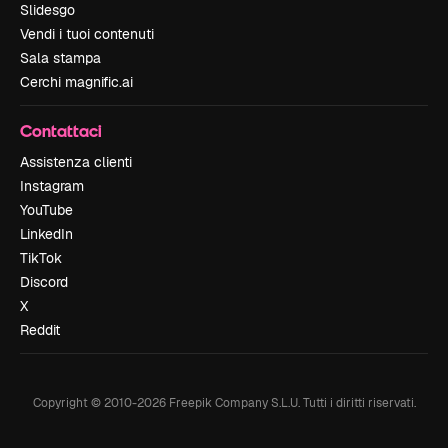
Slidesgo
Vendi i tuoi contenuti
Sala stampa
Cerchi magnific.ai
Contattaci
Assistenza clienti
Instagram
YouTube
LinkedIn
TikTok
Discord
X
Reddit
Copyright © 2010-
2026
Freepik Company S.L.U.
Tutti i diritti riservati
.