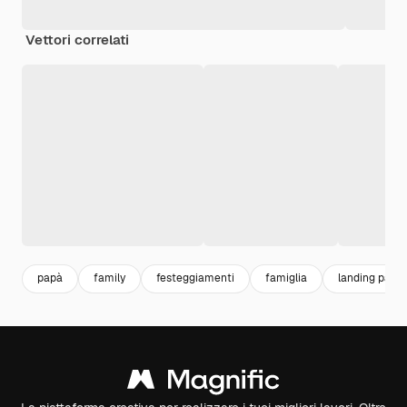
Vettori correlati
papà
family
festeggiamenti
famiglia
landing page