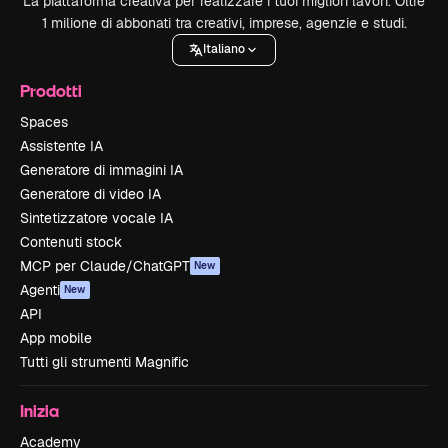
La piattaforma creativa per realizzare i tuoi migliori lavori. Oltre
1 milione di abbonati tra creativi, imprese, agenzie e studi.
Italiano
Prodotti
Spaces
Assistente IA
Generatore di immagini IA
Generatore di video IA
Sintetizzatore vocale IA
Contenuti stock
MCP per Claude/ChatGPT
New
Agenti
New
API
App mobile
Tutti gli strumenti Magnific
Inizia
Academy