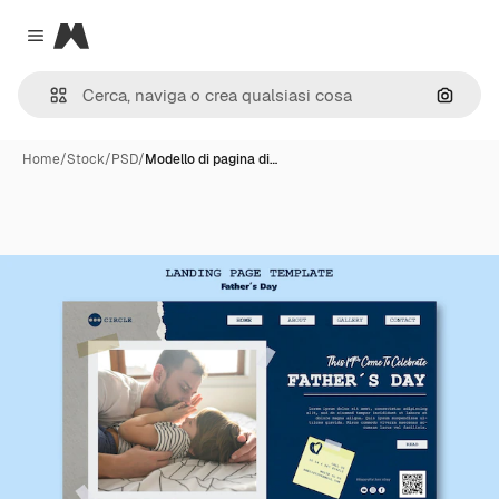
Magnific
Close menu
Cerca 
Home
/
Stock
/
PSD
/
Modello di pagina di…