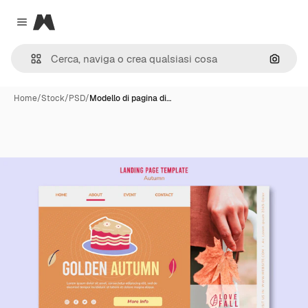
Magnific
Close menu
Cerca 
Home
/
Stock
/
PSD
/
Modello di pagina di…