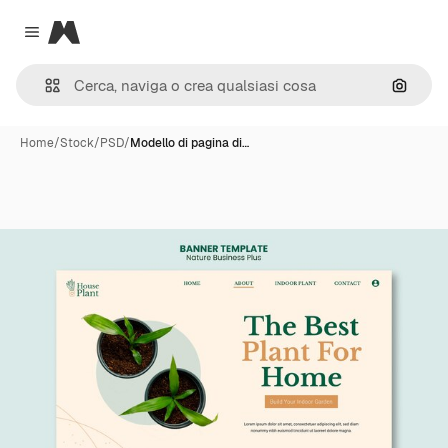
Magnific
Close menu
Cerca 
Home
/
Stock
/
PSD
/
Modello di pagina di…