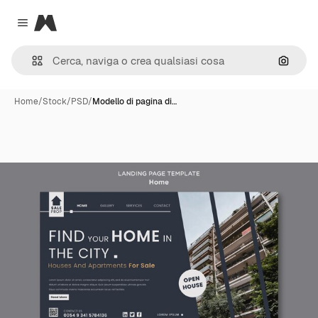
Magnific
Close menu
Cerca 
Home
/
Stock
/
PSD
/
Modello di pagina di…