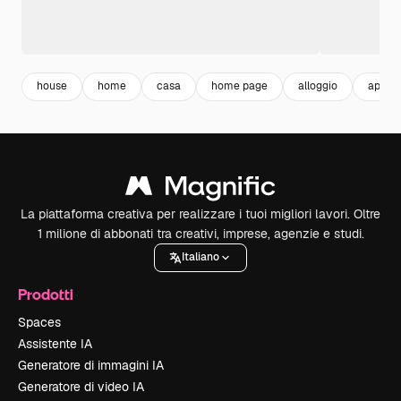
house
home
casa
home page
alloggio
appar
La piattaforma creativa per realizzare i tuoi migliori lavori. Oltre
1 milione di abbonati tra creativi, imprese, agenzie e studi.
Italiano
Prodotti
Spaces
Assistente IA
Generatore di immagini IA
Generatore di video IA