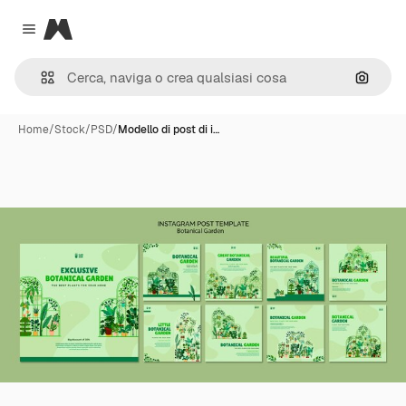
Magnific
Close menu
Cerca 
Home
/
Stock
/
PSD
/
Modello di post di i…