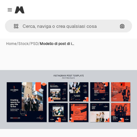
Magnific
Close menu
Cerca 
Home
/
Stock
/
PSD
/
Modello di post di i…