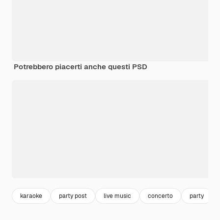
Potrebbero piacerti anche questi PSD
karaoke
party post
live music
concerto
party