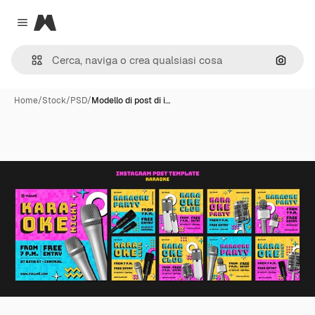
Magnific
Close menu
Cerca 
Home
/
Stock
/
PSD
/
Modello di post di i…