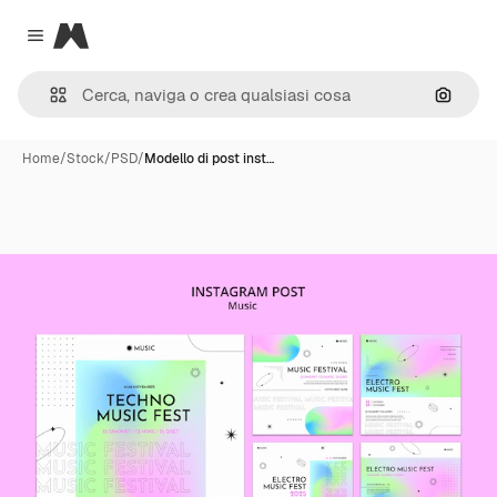
Magnific
Close menu
Cerca 
Home
/
Stock
/
PSD
/
Modello di post inst…